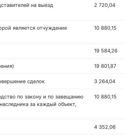
дставителей на выезд
2 720,04
орой является отчуждение
10 880,15
19 584,26
шения)
19 801,87
совершение сделок
3 264,04
едство по закону и по завещанию
10 880,15
наследника за каждый объект,
4 352,06