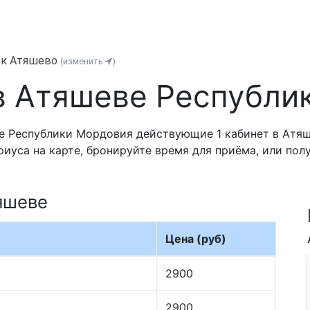
ок Атяшево
(изменить
)
в Атяшеве Республи
е Республики Мордовия действующие 1 кабинет в Атяш
риуса на карте, бронируйте время для приёма, или по
яшеве
Цена (руб)
2900
2900