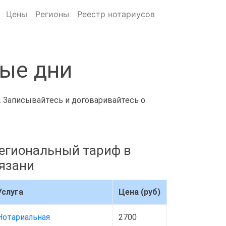
Цены
Регионы
Реестр нотариусов
ные дни
у. Записывайтесь и договаривайтесь о
егиональный тариф в
язани
Услуга
Цена (руб)
Нотариальная
2700