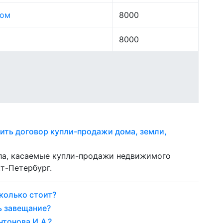
лом
8000
8000
ить договор купли-продажи дома, земли,
ела, касаемые купли-продажи недвижимого
т-Петербург.
колько стоит?
ь завещание?
тонова И.А.?