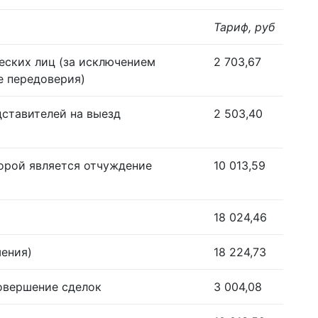
Тариф, руб
еских лиц (за исключением
2 703,67
е передоверия)
дставителей на выезд
2 503,40
орой является отчуждение
10 013,59
18 024,46
шения)
18 224,73
совершение сделок
3 004,08