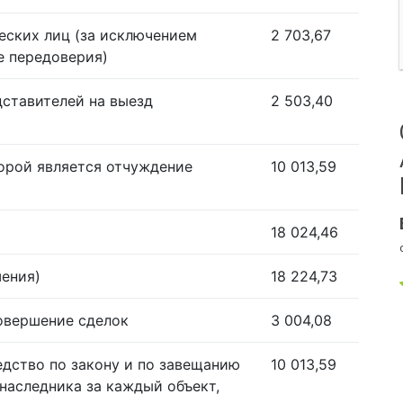
еских лиц (за исключением
2 703,67
е передоверия)
дставителей на выезд
2 503,40
орой является отчуждение
10 013,59
18 024,46
шения)
18 224,73
совершение сделок
3 004,08
едство по закону и по завещанию
10 013,59
наследника за каждый объект,