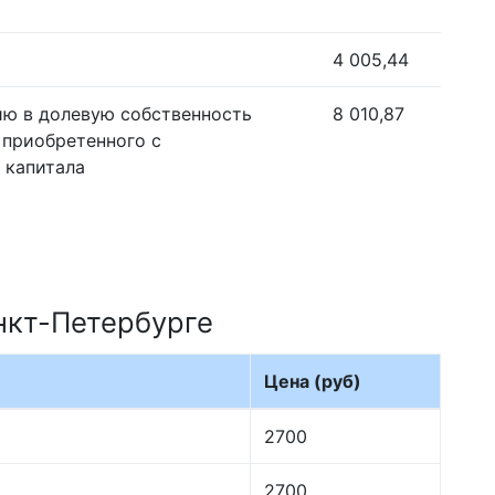
4 005,44
ию в долевую собственность
8 010,87
 приобретенного с
 капитала
нкт-Петербурге
Цена (руб)
2700
2700