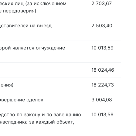
еских лиц (за исключением
2 703,67
е передоверия)
дставителей на выезд
2 503,40
орой является отчуждение
10 013,59
18 024,46
шения)
18 224,73
совершение сделок
3 004,08
едство по закону и по завещанию
10 013,59
наследника за каждый объект,