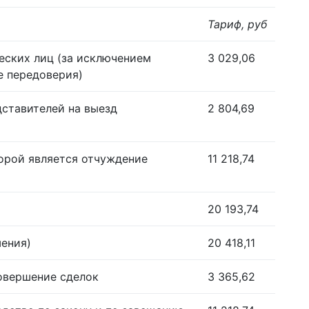
Тариф, руб
еских лиц (за исключением
3 029,06
е передоверия)
дставителей на выезд
2 804,69
орой является отчуждение
11 218,74
20 193,74
шения)
20 418,11
совершение сделок
3 365,62