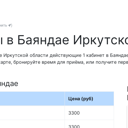
нить
)
 в Баяндае Иркутск
 Иркутской области действующие 1 кабинет в Баяндае
карте, бронируйте время для приёма, или получите пе
яндае
Цена (руб)
3300
3300