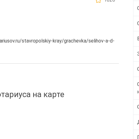
iusov.ru/stavropolskiy-kray/grachevka/selihov-a-d-
тариуса на карте