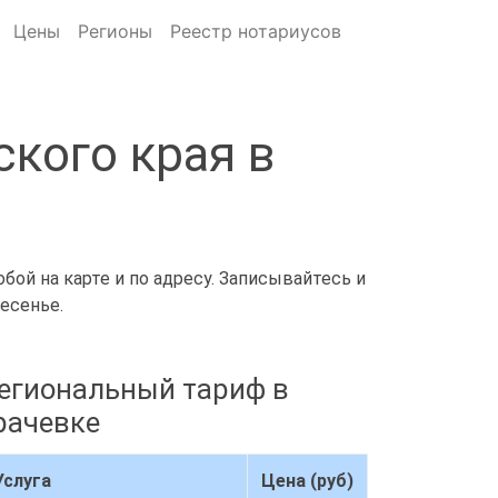
Цены
Регионы
Реестр нотариусов
кого края в
бой на карте и по адресу. Записывайтесь и
есенье.
егиональный тариф в
рачевке
Услуга
Цена (руб)