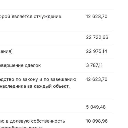
орой является отчуждение
12 623,70
22 722,66
шения)
22 975,14
совершение сделок
3 787,11
едство по закону и по завещанию
12 623,70
наследника за каждый объект,
5 049,48
ию в долевую собственность
10 098,96
 приобретенного с