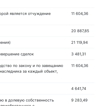
орой является отчуждение
11 604,36
20 887,85
шения)
21 119,94
совершение сделок
3 481,31
едство по закону и по завещанию
11 604,36
наследника за каждый объект,
4 641,74
ию в долевую собственность
9 283,49
 приобретенного с