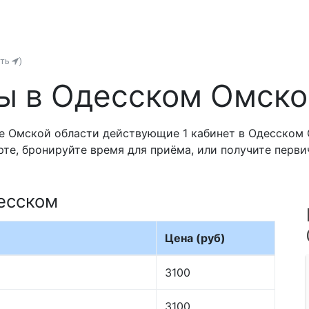
ить
)
ы в Одесском Омско
е Омской области действующие 1 кабинет в Одесском О
рте, бронируйте время для приёма, или получите перв
есском
Цена (руб)
3100
3100