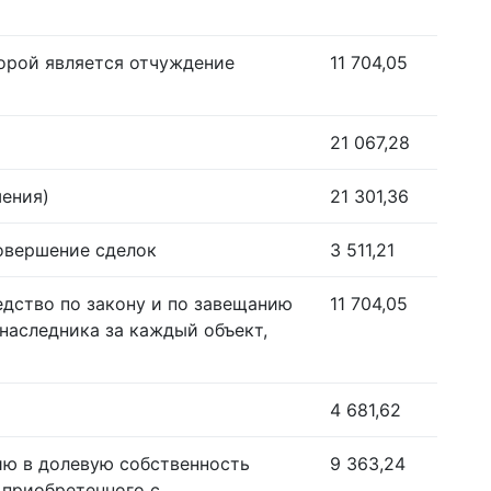
орой является отчуждение
11 704,05
21 067,28
шения)
21 301,36
совершение сделок
3 511,21
едство по закону и по завещанию
11 704,05
наследника за каждый объект,
4 681,62
ию в долевую собственность
9 363,24
 приобретенного с