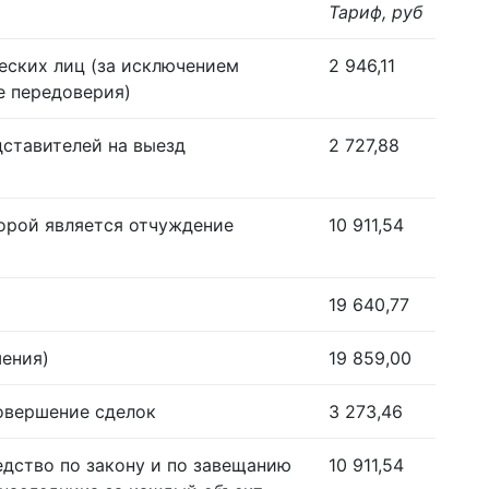
Тариф, руб
еских лиц (за исключением
2 946,11
е передоверия)
дставителей на выезд
2 727,88
орой является отчуждение
10 911,54
19 640,77
шения)
19 859,00
совершение сделок
3 273,46
едство по закону и по завещанию
10 911,54