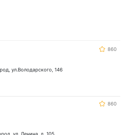
860
род, ул.Володарского, 146
860
род, ул. Ленина, д. 105