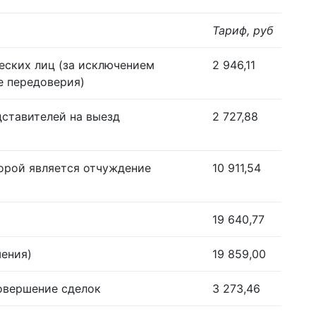
Тариф, руб
еских лиц (за исключением
2 946,11
е передоверия)
дставителей на выезд
2 727,88
орой является отчуждение
10 911,54
19 640,77
шения)
19 859,00
совершение сделок
3 273,46