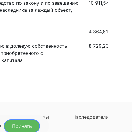
едство по закону и по завещанию
10 911,54
наследника за каждый объект,
4 364,61
ию в долевую собственность
8 729,23
 приобретенного с
 капитала
ны
Регионы
Наследодатели
а.
Принять