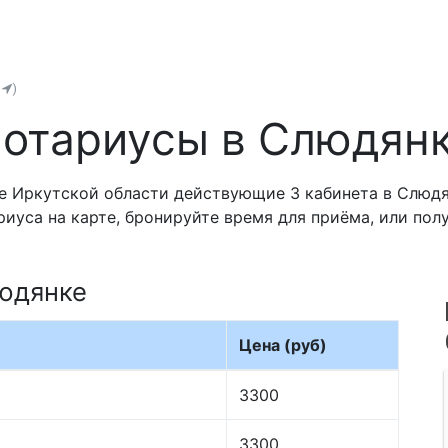
ь
)
отариусы в Слюдян
е Иркутской области действующие 3 кабинета в Слюдя
риуса на карте, бронируйте время для приёма, или по
людянке
Цена (руб)
3300
3300