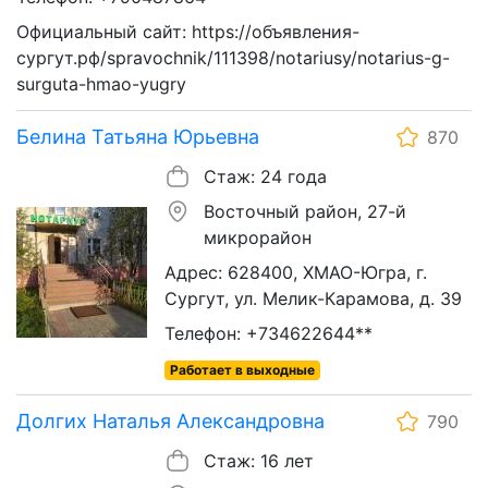
Официальный сайт: https://объявления-
сургут.рф/spravochnik/111398/notariusy/notarius-g-
surguta-hmao-yugry
Белина Татьяна Юрьевна
870
Стаж: 24 года
Восточный район, 27-й
микрорайон
Адрес: 628400, ХМАО-Югра, г.
Сургут, ул. Мелик-Карамова, д. 39
Телефон: +734622644**
Работает в выходные
Долгих Наталья Александровна
790
Стаж: 16 лет