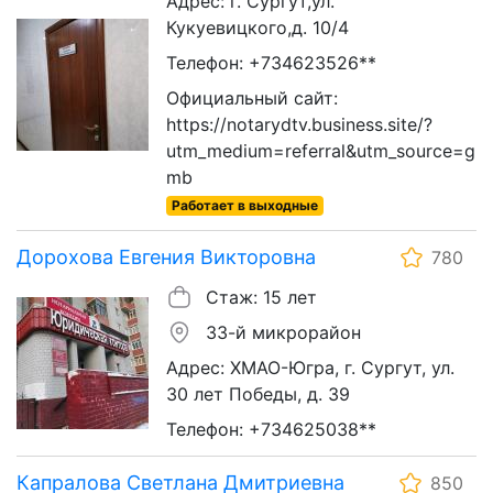
Адрес: г. Сургут,ул.
Кукуевицкого,д. 10/4
Телефон: +734623526**
Официальный сайт:
https://notarydtv.business.site/?
utm_medium=referral&utm_source=g
mb
Работает в выходные
Дорохова Евгения Викторовна
780
Стаж: 15 лет
33-й микрорайон
Адрес: ХМАО-Югра, г. Сургут, ул.
30 лет Победы, д. 39
Телефон: +734625038**
Капралова Светлана Дмитриевна
850