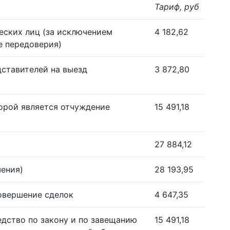
Тариф, руб
еских лиц (за исключением
4 182,62
е передоверия)
дставителей на выезд
3 872,80
орой является отчуждение
15 491,18
27 884,12
шения)
28 193,95
совершение сделок
4 647,35
едство по закону и по завещанию
15 491,18