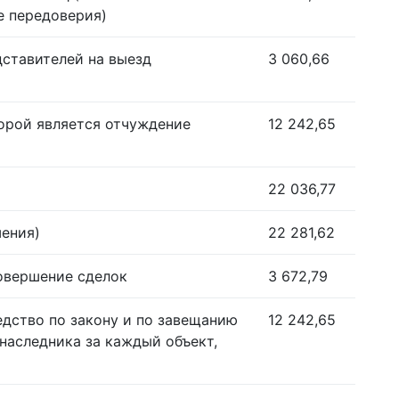
е передоверия)
дставителей на выезд
3 060,66
орой является отчуждение
12 242,65
22 036,77
шения)
22 281,62
совершение сделок
3 672,79
едство по закону и по завещанию
12 242,65
наследника за каждый объект,