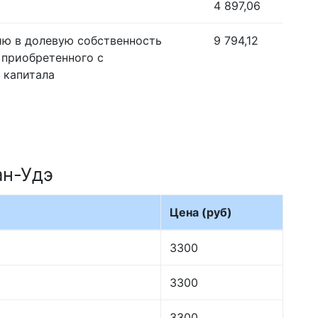
4 897,06
ию в долевую собственность
9 794,12
 приобретенного с
 капитала
ан-Удэ
Цена (руб)
3300
3300
3300