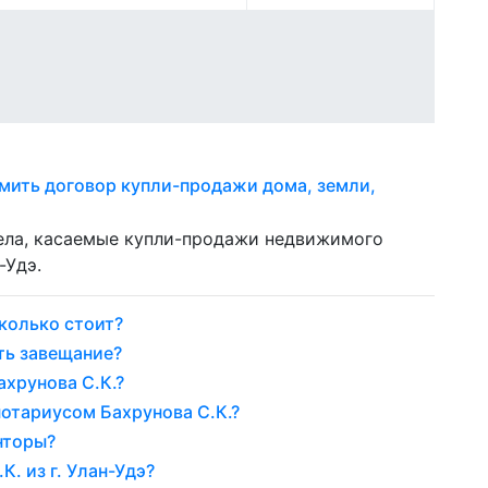
мить договор купли-продажи дома, земли,
дела, касаемые купли-продажи недвижимого
-Удэ.
колько стоит?
ть завещание?
ахрунова С.К.?
нотариусом Бахрунова С.К.?
нторы?
. из г. Улан-Удэ?