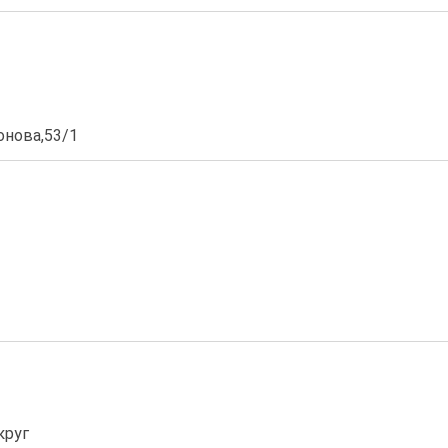
онова,53/1
круг