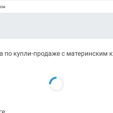
лом
а по купли-продаже с материнским к
ге