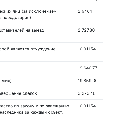
еских лиц (за исключением
2 946,11
е передоверия)
дставителей на выезд
2 727,88
орой является отчуждение
10 911,54
19 640,77
шения)
19 859,00
совершение сделок
3 273,46
едство по закону и по завещанию
10 911,54
наследника за каждый объект,