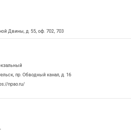
ной Двины, д. 55, оф. 702, 703
окзальный
гельск, пр. Обводный канал, д. 16
://npao.ru/
г