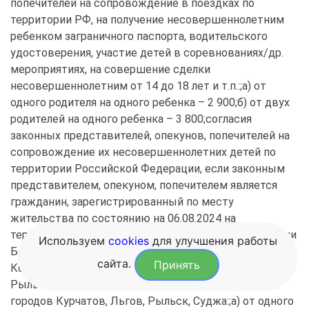
попечителей на сопровождение в поездках по 
территории РФ, на получение несовершеннолетним 
ребенком заграничного паспорта, водительского 
удостоверения, участие детей в соревнованиях/др. 
мероприятиях, на совершение сделки 
несовершеннолетним от 14 до 18 лет и т.п.:;а) от 
одного родителя на одного ребенка – 2 900;б) от двух 
родителей на одного ребенка – 3 800;согласия 
законных представителей, опекунов, попечителей на 
сопровождение их несовершеннолетних детей по 
территории Российской Федерации, если законным 
представителем, опекуном, попечителем является 
гражданин, зарегистрированный по месту 
жительства по состоянию на 06.08.2024 на 
территории Курской области, а именно: на территории 
Используем
cookies
для улучшения работы
Беловского, Большесолдатского, Глушковского, 
сайта.
Принять
Кореневского Курчатовского, Льговского, 
Рыльского, Суджанского, Хомутовского районов и 
городов Курчатов, Льгов, Рыльск, Суджа:;а) от одного 