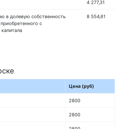
4 277,31
ию в долевую собственность
8 554,61
 приобретенного с
 капитала
рске
Цена (руб)
2800
2800
2800