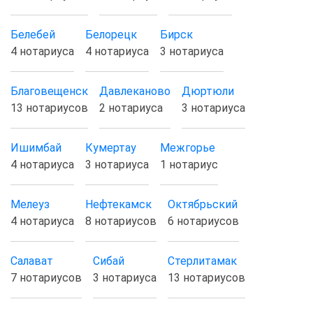
Белебей
Белорецк
Бирск
4 нотариуса
4 нотариуса
3 нотариуса
Благовещенск
Давлеканово
Дюртюли
13 нотариусов
2 нотариуса
3 нотариуса
Ишимбай
Кумертау
Межгорье
4 нотариуса
3 нотариуса
1 нотариус
Мелеуз
Нефтекамск
Октябрьский
4 нотариуса
8 нотариусов
6 нотариусов
Салават
Сибай
Стерлитамак
7 нотариусов
3 нотариуса
13 нотариусов