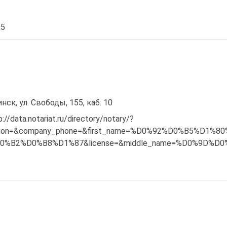
 5
нск, ул. Свободы, 155, каб. 10
/data.notariat.ru/directory/notary/?
egion=&company_phone=&first_name=%D0%92%D0%B5%D1%
0%B2%D0%B8%D1%87&license=&middle_name=%D0%9D%