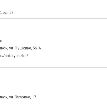
, оф. 52
он
инск, ул. Пушкина, 56-А
//notarychel.ru/
нск, ул. Гагарина, 17