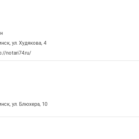
он
нск, ул. Худякова, 4
//notari74.ru/
инск, ул. Блюхера, 10