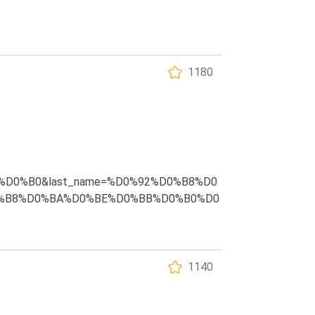
1180
80%D0%B0&last_name=%D0%92%D0%B8%D0
D0%B8%D0%BA%D0%BE%D0%BB%D0%B0%D0
1140