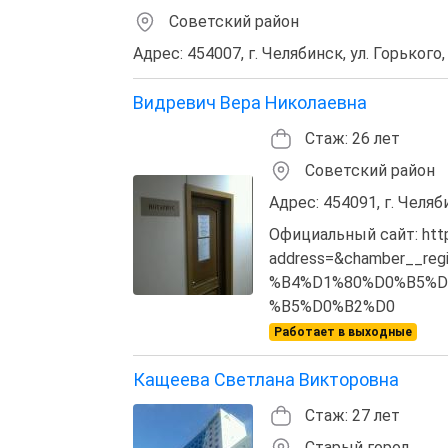
Советский район
Адрес: 454007, г. Челябинск, ул. Горького,
Видревич Вера Николаевна
Стаж: 26 лет
Советский район
Адрес: 454091, г. Челяби
Официальный сайт: http:/
address=&chamber__r
%B4%D1%80%D0%B5%D
%B5%D0%B2%D0
Работает в выходные
Кащеева Светлана Викторовна
Стаж: 27 лет
Старый город