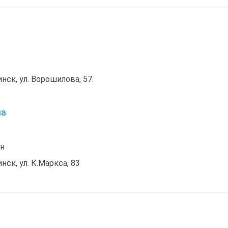
инск, ул. Ворошилова, 57.
на
он
инск, ул. К.Маркса, 83