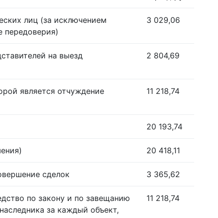
еских лиц (за исключением
3 029,06
е передоверия)
дставителей на выезд
2 804,69
орой является отчуждение
11 218,74
20 193,74
шения)
20 418,11
совершение сделок
3 365,62
едство по закону и по завещанию
11 218,74
наследника за каждый объект,