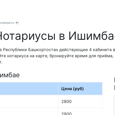
(изменить
)
Нотариусы в Ишимба
е Республики Башкортостан действующие 4 кабинета 
йте нотариуса на карте, бронируйте время для приёма
т.
шимбае
Цена (руб)
2800
2800