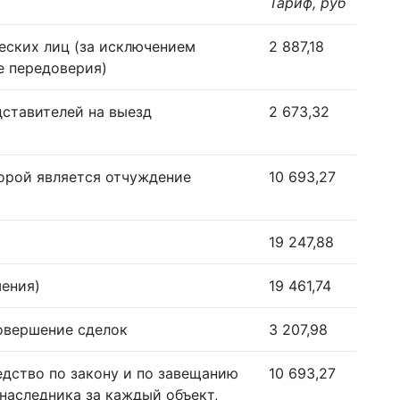
Тариф, руб
еских лиц (за исключением
2 887,18
е передоверия)
дставителей на выезд
2 673,32
орой является отчуждение
10 693,27
19 247,88
шения)
19 461,74
совершение сделок
3 207,98
едство по закону и по завещанию
10 693,27
наследника за каждый объект,