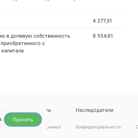
4 277,31
ию в долевую собственность
8 554,61
 приобретенного с
 капитала
ны
Регионы
Наследодатели
а.
Принять
кты
Обработка данных
Конфиденциальность
C