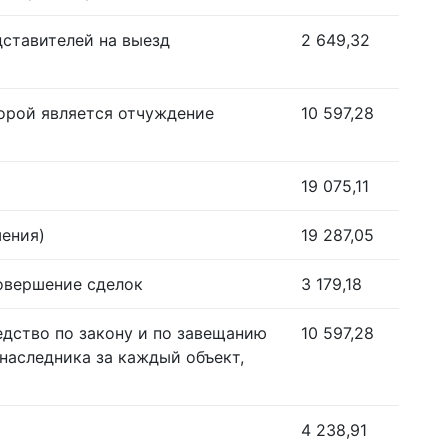
дставителей на выезд
2 649,32
орой является отчуждение
10 597,28
19 075,11
шения)
19 287,05
совершение сделок
3 179,18
едство по закону и по завещанию
10 597,28
наследника за каждый объект,
4 238,91