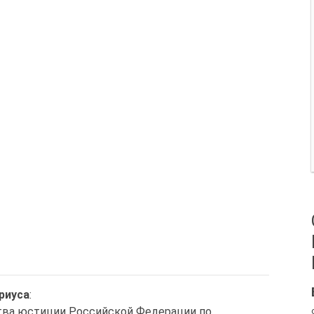
риуса
:
ства юстиции Российской Федерации по