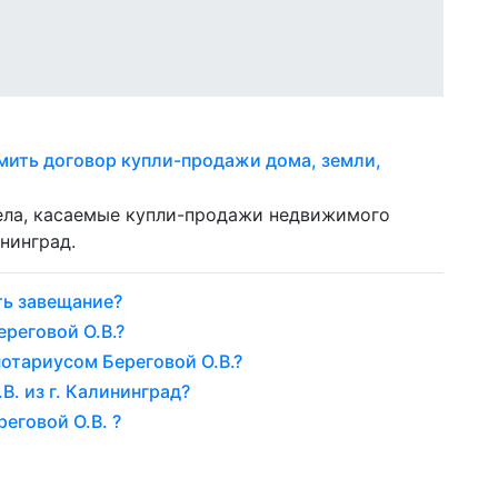
мить договор купли-продажи дома, земли,
дела, касаемые купли-продажи недвижимого
нинград.
ть завещание?
реговой О.В.?
нотариусом Береговой О.В.?
В. из г. Калининград?
еговой О.В. ?