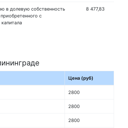
ию в долевую собственность
8 477,83
 приобретенного с
 капитала
лининграде
Цена (руб)
2800
2800
2800