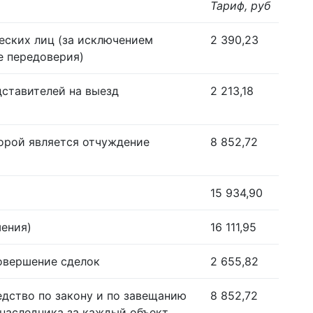
Тариф, руб
еских лиц (за исключением
2 390,23
е передоверия)
дставителей на выезд
2 213,18
орой является отчуждение
8 852,72
15 934,90
шения)
16 111,95
совершение сделок
2 655,82
едство по закону и по завещанию
8 852,72
наследника за каждый объект,