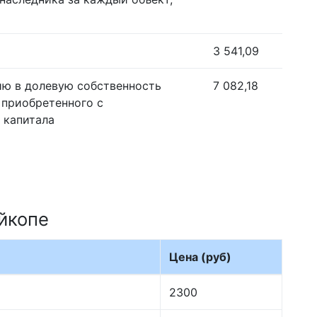
3 541,09
ию в долевую собственность
7 082,18
 приобретенного с
 капитала
йкопе
Цена (руб)
2300