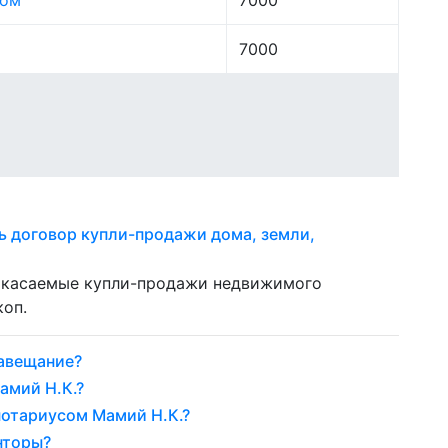
лом
7000
7000
ь договор купли-продажи дома, земли,
, касаемые купли-продажи недвижимого
коп.
авещание?
амий Н.К.?
нотариусом Мамий Н.К.?
нторы?