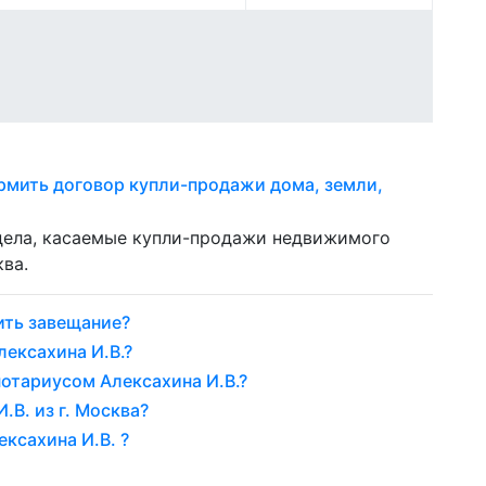
рмить договор купли-продажи дома, земли,
 дела, касаемые купли-продажи недвижимого
ва.
ить завещание?
лексахина И.В.?
нотариусом Алексахина И.В.?
.В. из г. Москва?
ксахина И.В. ?