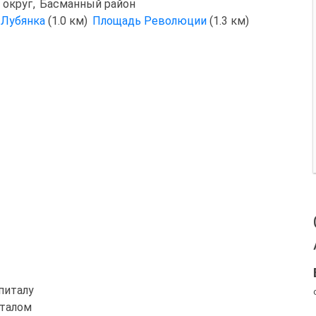
 округ
,
Басманный район
Лубянка
(1.0 км)
Площадь Революции
(1.3 км)
питалу
италом