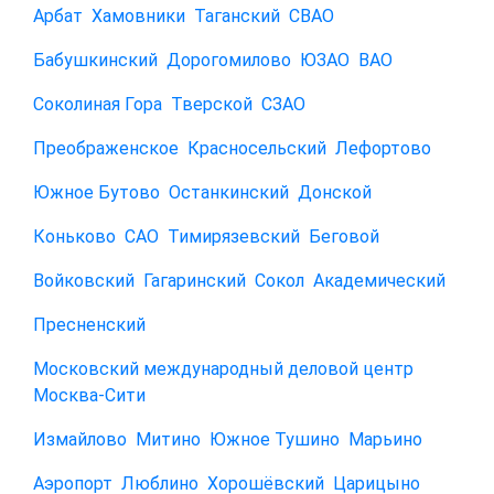
Арбат
Хамовники
Таганский
СВАО
Бабушкинский
Дорогомилово
ЮЗАО
ВАО
Соколиная Гора
Тверской
СЗАО
Преображенское
Красносельский
Лефортово
Южное Бутово
Останкинский
Донской
Коньково
САО
Тимирязевский
Беговой
Войковский
Гагаринский
Сокол
Академический
Пресненский
Московский международный деловой центр
Москва-Сити
Измайлово
Митино
Южное Тушино
Марьино
Аэропорт
Люблино
Хорошёвский
Царицыно