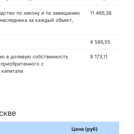
едство по закону и по завещанию
11 466,38
наследника за каждый объект,
4 586,55
ию в долевую собственность
9 173,11
 приобретенного с
 капитала
скве
Цена (руб)