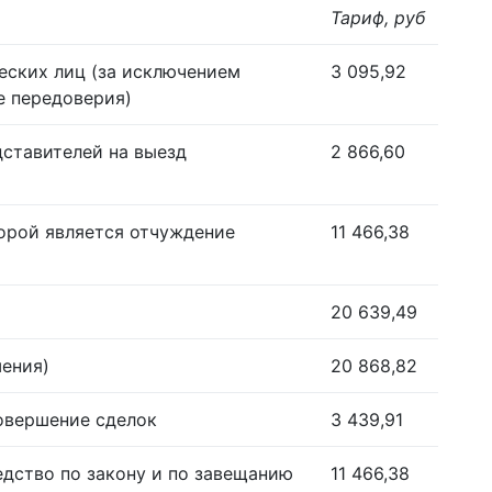
Тариф, руб
еских лиц (за исключением
3 095,92
е передоверия)
дставителей на выезд
2 866,60
орой является отчуждение
11 466,38
20 639,49
шения)
20 868,82
совершение сделок
3 439,91
едство по закону и по завещанию
11 466,38