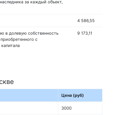
наследника за каждый объект,
4 586,55
ию в долевую собственность
9 173,11
 приобретенного с
 капитала
скве
Цена (руб)
3000