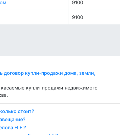
лом
9100
9100
ь договор купли-продажи дома, земли,
а, касаемые купли-продажи недвижимого
ва.
колько стоит?
завещание?
лова Н.Е.?