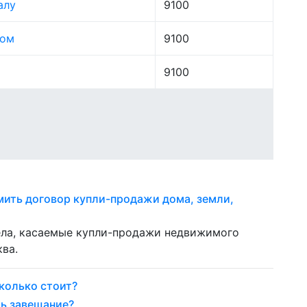
алу
9100
лом
9100
9100
мить договор купли-продажи дома, земли,
дела, касаемые купли-продажи недвижимого
ва.
колько стоит?
ть завещание?