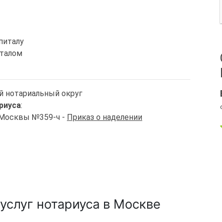
питалу
италом
й нотариальный округ
риуса
:
. Москвы №359-ч -
Приказ о наделении
услуг нотариуса в Москве