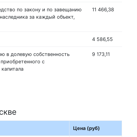
едство по закону и по завещанию
11 466,38
наследника за каждый объект,
4 586,55
ию в долевую собственность
9 173,11
 приобретенного с
 капитала
скве
Цена (руб)