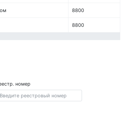
лом
8800
8800
еестр. номер