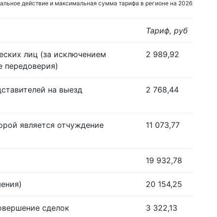
альное действие и максимальная сумма тарифа в регионе на 2026
Тариф, руб
еских лиц (за исключением
2 989,92
е передоверия)
дставителей на выезд
2 768,44
орой является отчуждение
11 073,77
19 932,78
шения)
20 154,25
совершение сделок
3 322,13