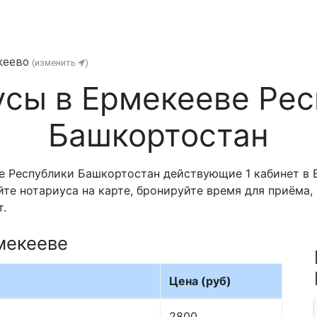
кеево
(изменить
)
усы в Ермекееве Рес
Башкортостан
е Республики Башкортостан действующие 1 кабинет в 
йте нотариуса на карте, бронируйте время для приёма
т.
мекееве
Цена (руб)
2800