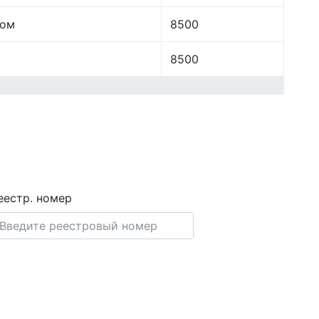
лом
8500
8500
еестр. номер