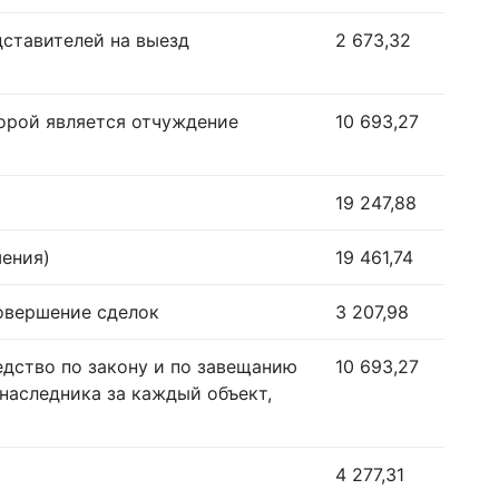
дставителей на выезд
2 673,32
орой является отчуждение
10 693,27
19 247,88
шения)
19 461,74
совершение сделок
3 207,98
едство по закону и по завещанию
10 693,27
наследника за каждый объект,
4 277,31