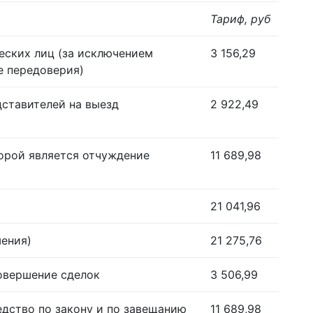
Тариф, руб
еских лиц (за исключением
3 156,29
е передоверия)
дставителей на выезд
2 922,49
орой является отчуждение
11 689,98
21 041,96
шения)
21 275,76
совершение сделок
3 506,99
едство по закону и по завещанию
11 689,98