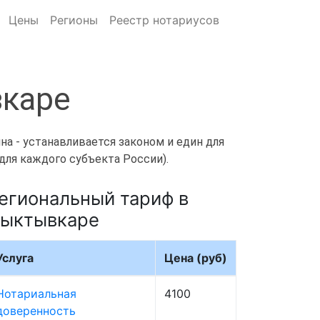
Цены
Регионы
Реестр нотариусов
вкаре
а - устанавливается законом и един для
для каждого субъекта России).
егиональный тариф в
ыктывкаре
Услуга
Цена (руб)
Нотариальная
4100
доверенность