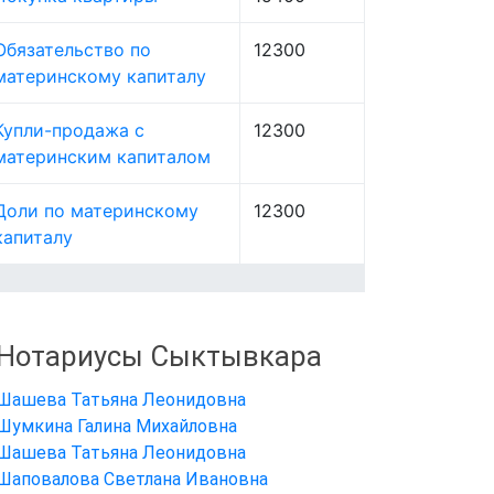
Обязательство по
12300
материнскому капиталу
Купли-продажа с
12300
материнским капиталом
Доли по материнскому
12300
капиталу
Нотариусы Сыктывкара
Шашева Татьяна Леонидовна
Шумкина Галина Михайловна
Шашева Татьяна Леонидовна
Шаповалова Светлана Ивановна