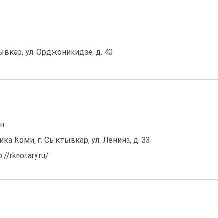
ывкар, ул. Орджоникидзе, д. 40
он
ка Коми, г. Сыктывкар, ул. Ленина, д. 33
//rknotary.ru/