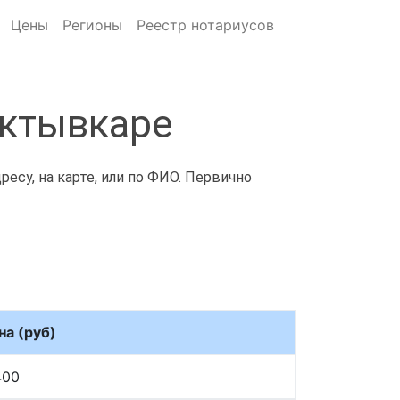
Цены
Регионы
Реестр нотариусов
ыктывкаре
есу, на карте, или по ФИО. Первично
на (руб)
400