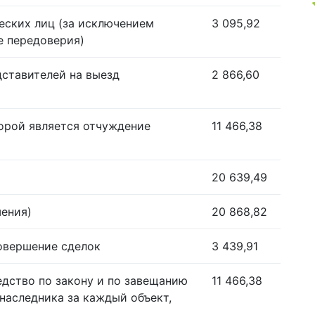
еских лиц (за исключением
3 095,92
е передоверия)
дставителей на выезд
2 866,60
орой является отчуждение
11 466,38
20 639,49
шения)
20 868,82
совершение сделок
3 439,91
едство по закону и по завещанию
11 466,38
наследника за каждый объект,