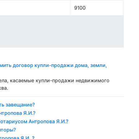
9100
мить договор купли-продажи дома, земли,
дела, касаемые купли-продажи недвижимого
ва.
ть завещание?
нтропова Я.И.?
нотариусом Антропова Я.И.?
нторы?
ропова Я.И. ?