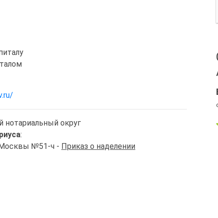
питалу
италом
.ru/
й нотариальный округ
риуса
:
. Москвы №51-ч -
Приказ о наделении