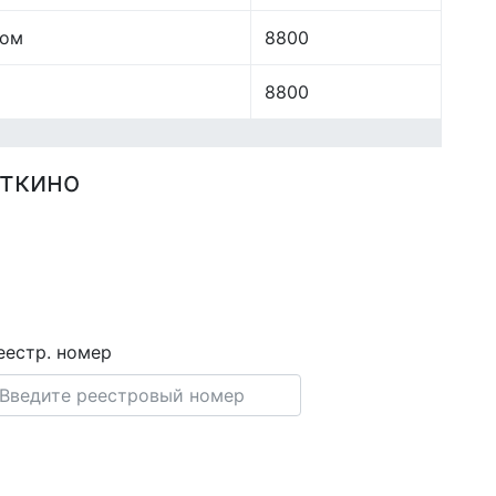
лом
8800
8800
аткино
еестр. номер