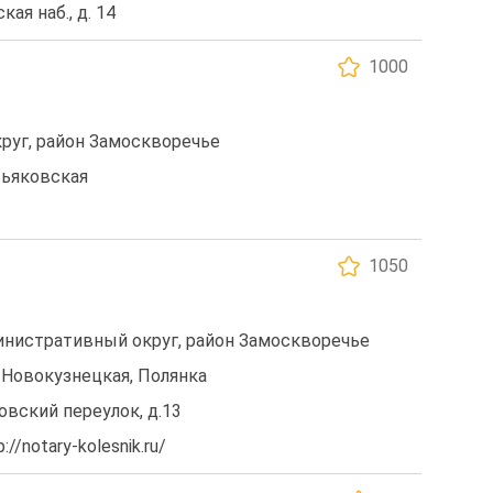
кая наб., д. 14
1000
уг, район Замоскворечье
тьяковская
1050
нистративный округ, район Замоскворечье
 Новокузнецкая, Полянка
ковский переулок, д.13
//notary-kolesnik.ru/