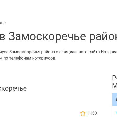
чье
в Замоскоречье райо
иуса Замоскворечья района с официального сайта Нотари
ём по телефонам нотариусов.
Р
М
скоречье
1150